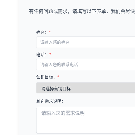
监控竞争对手
识别网站内部
请求从Goo
每个组应该
移动视图中的
总结来说，Goog
4. 识别链接机会
4. 分析竞争对手
有任何问题或需求，请填写以下表单，我们会尽快
分析与竞争对
处理敏感信
建立内容集群
4. 识别机会和问
限，但通过分析着陆页
E. 安全问题
未链接的品牌
链接概况分析
解决重复内容
基于关键词
Console等其
机会
：
Google Search
缺少HTTPS。
找出提到你
比较你和竞
这有助于建
4. 分析竞争对手
姓名：
*
高搜索量、
定期检查GSC
混合内容问题
联系网站管
分析链接增
优先级排序
：
表现良好但
内容主题分析
设置自定义提
安全证书问题
资源页面链接
链接来源分析
基于搜索量
内容差距和
分析竞争对
结合其他工具（如G
找出行业相
识别竞争对
F. 结构化数据问题
电话：
*
考虑使用"
链接建设机
识别内容差
跟踪关键指标的
请求将你的
分析这些来
结构化数据错
问题
：
内容质量分析
6. 监控和优化
优先解决影响
竞争对手的链
锚文本分析
：
缺失的结构化
排名下降的
评估竞争对
营销目标：
*
分析竞争对
定期监控关键
分析竞争对
总结来说，Goog
未使用的结构
高跳出率和
分析他们的
断链修复
：
贵数据。通过定期
分析关键词表
识别他们的
技术SEO
内容表现分析
5. 优先级排序和
数据与其他分析工
找出指向你
根据数据调整
链接建设策略
转化率低的
分析竞争对
其它需求说明：
按严重程度排
修复这些链
更新和优化现
分析竞争对
了解这些内
优先修复严
识别他们使
5. 制定优化策略
5. 监控和管理外链
常用的SEO关键
内容推广分析
如服务器错
A. 内容策略
5. 分析竞争对手的
监控新链接
：
Google Keywo
分析竞争对
按影响范围排
创建针对高价
设置新链接
SEMrush
网站架构分析
：全
了解他们如