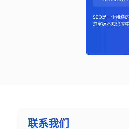
在GA4中，关键
评估移动用户
搜索意图分析
索引问题
：no
评估特定关
比较不同时期
3. 分析内容质量
规范URL
内容分析工具
树状图
：显示
：
识别结构化
分析竞争对
E. 转化分析
5. 分析移动与桌
爬行预算问题
考虑关键词
社交媒体分析
地图
：显示地
E. 链接来源分析
A. 关键词使用分
面包屑导航报
总结来说，规范U
SEO是一个持续
评估他们如
分析有机搜索
季节性
：
在"受众群体" 
B. 技术SEO元素
仪表板
：综合
集中到首选URL
过掌握本知识库中
监控面包屑
分析链接来源的
总结来说，SEO
分析页面的关
识别转化路径
3. 分析竞争对手
分析关键词
比较移动、桌面
网站。
标题标签
：缺
户体验，你可以识
修复面包屑
分析链接来源
识别缺失的重
SEO数据可视化
分析转化漏斗
这有助于规
识别设备特定
内容主题分析
应不断变化的搜索
元描述
：缺失
AMP报告
：
分析链接来源
确保关键词使
Google Data S
比较不同关键
分析竞争对
H1标签
：缺失
4. 分析搜索意图
监控AMP页
6. 创建自定义报
B. 内容结构分析
Tableau
：强大
3. 分析竞争对手
评估他们的
F. 技术SEO分析
图片优化
：缺失
修复AMP错
信息型意图
：
创建自定义报告
Power BI
：微
分析标题层级（
比较外链指标
内容类型分析
URL结构
：过长
检查爬行错误
导航型意图
：
设置SEO仪表
SEMrush/Ahr
5. 提交和监控更改
评估内容的可
比较自己网
分析竞争对
评估页面速度和Co
交易型意图
：
C. 性能问题
使用高级细分
Excel/Google
检查内容的深
URL提交
：
识别差距和
评估不同内
检查移动友好
商业调查型意
页面速度
：加
Databox
：专
提交新页面
Google Analy
分析竞争对手
内容质量分析
C. 内容新鲜度分
分析网站架构
分析搜索结果页
Core Web Vita
加速Goog
识别竞争对
总结来说，数据可
评估竞争对
结合Google 
分析内容的发
确保目标关键
G. 链接分析
服务器响应时
驱动决策，并帮助
更改地址工具
找出你可以
分析他们的
设置目标和电子
识别需要更新
分析外链概况
SEO策略，并展示
5. 组织和优先级
在网站迁移或
D. 移动友好性
分析竞争对手
内容更新频率
创建自定义维度
评估内容的时
识别高价值的
确保搜索排
了解竞争对
创建关键词组
分析竞争对
定期分析数据
移动兼容性问
联系我们
D. 内容重复分析
分析锚文本分
移除URL工具
识别他们使
将相似的关
评估他们的
使用高级细分
响应式设计问