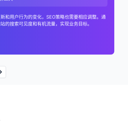
键词分析。
施规范URL，网站管理员可以确保搜索引擎将链接权益
新和用户行为的变化，SEO策略也需要相应调整。通
现。
策略的重要组成部分，特别是对于内容丰富或动态生成的
网站的搜索可见度和有机流量，实现业务目标。
手的关键词排名、内容策略、链接概况、技术SEO和用
。定期进行竞争分析可以帮助你保持领先地位，并适
势和模式、发现机会和问题、提高沟通效率、支持数据
业人员可以更好地理解和传达数据洞察，制定更有效的