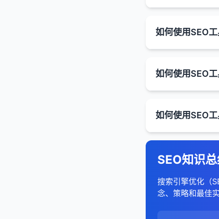
分析各个页
筛选器和排序
了解Googl
转化指标
：转
分析他们的内
SEO涉及大量
增加搜索可见
使用PHP、
可能以网格
如何使用SEO工
监控相关搜索
计算公式
：
识别表现最
分析着陆页
example.co
：
技术指标
：爬
数据可视化可
网站技术审计是评
竞争优势
：在
4. 分析链接概况
新闻结果
：
301重定向的最佳
避免过度使用
参与率 = (参
1. 确定核心关键词
找出需要改
在"行为" 
如何使用SEO
链接指标
：外
这使得即使是非
会话ID和跟踪
审计过程，提供详
潜在的排名提
评估竞争对手
显示与查询
虽然GA4
确保重定向到
总结来说，结构化
分析这些页
从业务、产品
example.co
2. 分析索引状态
2. 收集数据
2. 识别趋势和模式
如何使用SEO工
跳出率 ≈ (1
识别他们的主
通常有专门的
转化率。正确实施
如何实现丰富片段
识别需要优
使用绝对URL
考虑目标受众
移动版本
：
外链分析是评估网
索引覆盖率报
搜索引擎工具
：
分析他们的内
可视化可以帮
特点
：
相关搜索
：
1. 选择合适的SE
如何使用SEO
使用头脑风暴
使用结构化数
避免链式重定向（
example.co
链概况对于制定有效
2. 分析用户行为
了解网站中有
分析工具
：Goog
找出你可以争
例如，通过趋
GA4更关
位于搜索结
网站爬行工具
：
在页面中添加结
在网站迁移后，
打印机友好版
2. 使用关键词研
识别被排除
跳出率分析
：
如何使用SEO工
SEO工具
：SEM
热图可以显示
即使是单页
帮助用户细
5. 评估技术SEO
在线审计工具
：
选择适合合
example.com
内容分析是评估网
更新内部链接，
检查是否有
分析有机搜
技术SEO工具
：
关键词建议工
GA4默认
1. 选择合适的外
serps对SEO的
3. 发现机会和问
如何使用SEO
页面速度工具
：
分析竞争对手网
遵循最佳实践
键词使用、内容结
URL检查工具
比较不同页
竞争分析工具
：
监控重定向状
使用SEMrus
如何实施规范URL
两种定义的主要区
移动友好性工
全面SEO工具
：
检查他们的网站
数据可视化可以
只标记页面
排名目标
：SE
检查特定UR
高跳出率可
如何使用SEO工
输入核心关
在搜索控制台
添加rel="cano
3. 分析数据
结构化数据工
专门的外链工
评估他们的索
例如，通过比
跟踪模型
确保数据准
：
点击率
：ser
SEO竞争分析是
了解Goog
停留时间分析
关注长尾关
在HTML头
1. 选择合适的SE
301重定向与其
免费工具
：Goog
SEO知识总
检查他们的结
通过链接概览
A. 流量分析
避免使用误
Univers
以提供有关竞争对手
提交URL以
2. 配置审计设置
分析有机搜
可见度
：在se
竞争对手分析
使用HTTP头
：
内容性能分析
GA4：基
302重定向
：
测试和验证
分析有机搜索
：
网站地图报告
较长的停留
2. 分析自己网站
6. 分析用户体验
4. 提高沟通效率
如何使用SEO工
使用SEO
设置爬行范围
用户体验
：se
搜索引擎优化（S
对于非HTM
内容优化工具
：
定义方式
识别表现最佳
使用相关测
：
307重定向
监控提交的
：
比较不同页
识别竞争对
指定要审计
评估竞争对手
可视化使SEO
念、策略和最佳
A. 基本外链指标
竞争分析
：分析
1. 识别主要竞争对
内容审计工具
：
通过搜索控制
分析流量来源（
在相关搜索
Univers
了解Goog
页面浏览量和
308重定向
问题关键词
：
：
设置爬行限
分析他们的转
图表和图形通
外链总数
：网
如何优化serps表
关键词研究工
直接竞争对手
可以在搜索
比较有机搜索
GA4：关
分析有机搜
查找用户在