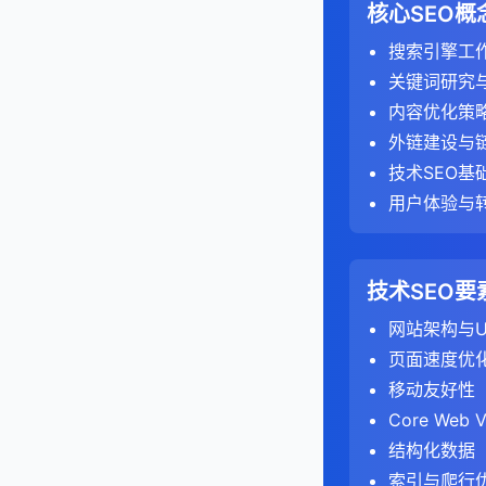
配置排除规
总结来说，丰富片
评估他们的移
这可以帮助获得
元刷新
：通过H
3. 监控技术问题
唯一域名数
：
核心SEO概
竞争分析工具
：
有机搜索竞争
优化有机搜索排
规范URL的最佳实
这些指标反
据，网站所有者所
时间因素
：
这些关键词
设置用户代理
B. 排名分析
引用域与外链
总结来说，301
移动可用性报
7. 监控社交媒体
5. 支持数据驱动
使用SEO工具
搜索引擎工
著提高搜索结果的
Univers
2. 分析内容性能
实施结构化数
选择要模拟的
始终使用绝对U
监控目标关键
移、URL结构更
3. 分析转化
nofollow与do
3. 分析关键词指
检查网站在
使用SEMru
分析竞争对手
数据可视化使
关键词研究
GA4：将停
或使用默认
优化内容以获
分析排名变化
A. 流量和排名分
确保规范URL
修复移动兼
转化路径分析
搜索量
输入你的域
：
B. 链接质量分析
评估他们的品
通过直观地展
内容优化策
配置高级设置
指标名称
：
识别排名下降
优化标题标签
识别带来最多
Core Web Vi
避免将规范UR
在"转化" 
手动识别竞争
了解每月搜
分析他们的内
这有助于制定更
外链建设与
域名权威性
：使
启用JavaS
Universa
分析竞争对手
管理本地搜索
分析这些页面
监控网站的Cor
了解哪些页
高搜索量通
搜索核心业
不要设置相互冲
技术SEO基
页面权威性
：
配置认证，
GA4：使用
8. 综合分析和策
6. 监控进度和效
识别排名下降
识别需要优
转化漏斗分析
C. 内容分析
优化图片和视
竞争度
分析行业报
：
用户体验与
确保每个页面
链接相关性
：
设置自定义H
综合所有分析
可视化仪表板可
对SEO和数据分
安全问题报告
设置和分析
评估在有机
分析表现最佳
B. 用户参与度分
监控和管理知
链接位置
：分
对于移动版本，使
2. 分析竞争对手
找出你可以利
这使得可以快
监控网站是
3. 运行技术审计
优化漏斗中
大多数工具使
数据比较困难
识别内容差距
分析页面的跳
总结来说，serp
定期审核规范
C. 锚文本分析
关键词排名分
制定差异化的S
可视化报告可以
及时修复任
有机搜索转化
关键词难度
技术SEO要
：
启动审计工具
分析内容的深
更全面的参与
现，对于提高有机
识别高跳出率
识别竞争对
分析锚文本分
设定明确的目
规范URL与其他
手动操作报告
分析有机搜
类似于竞争
根据网站大小
评估内容的新
注这些变化并调整
SEO中常见的数
分析用户在页
网站架构与U
更准确的用户
分析这些关
识别过度优化
检查网站是否
比较不同关
考虑因素包
301重定向
大型网站可能
：
SEO竞争分析工具
趋势图/线图
：
页面速度优
D. 用户行为分析
需要调整分析
C. 转化分析
比较你和竞
确保锚文本多
了解处罚原因，
点击率（CTR
301重定向
关键词研究工
柱状图/条形图
移动友好性
4. 分析关键词（
4. 分析审计报告
分析有机搜索
关键词差距分
分析内容页面
总结来说，GA4
D. 链接增长趋势
了解搜索特
规范URL
竞争分析工具
饼图/环形图
：
：
4. 优化搜索展示
Core Web Vi
由于Google的
识别高跳出率
识别竞争对
参与度评估方法，
识别最有效的
A. 爬行和索引问
高CTR表
分析外链增长
noindex标签
链接分析工具
散点图
：显示
：
结构化数据
结构化数据报
在Universa
用）的用户行为特
分析用户在网
找出你排名
分析内容对转
爬行错误
：40
转化价值
：
识别异常的链
noinde
技术SEO工具
热图
：显示用
：
索引与爬行
监控结构化