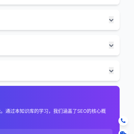
中的可见度。
索引和排名的技术问题。SEO工具可以自动化大部分
最佳的着陆页。
参与度可能间接有助于排名。
内容，并可能使搜索结果显示丰富片段，提高点击率和
的行业。
外链是搜索引擎排名的重要因素，因此分析和监控外
。
帮助了解网站的链接概况和竞争 landscape。
。
引。
也会被视为参与会话。
wl。
内容优化策略。SEO工具可以提供有关内容性能、关
键词建议功能。
alidator。
免常见错误，并制定更有效的SEO计划。SEO工具可
了解竞争 landscape。
以提高品牌可见度。
ontent Analytics。
移到新URL。
。通过本知识库的学习，我们涵盖了SEO的核心概