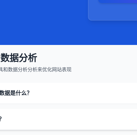
和排名历史。
SEO专业术
接受其推销。
释其服务内容
糊不清的表述
与数据分析
工具和数据分析分析来优化网站表现
化数据是什么？
数据是一种标准化的格式，用于提供有关网页内容的额外信息，
？
信息，使搜索引擎能够更准确索引和显示内容。
：