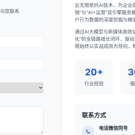
的链接策略。
的重复内容。
gle索引中移除特定URL。
云无限依托AI技术，为企业
围绕一个核心主题或概念。
内容可读性问题。
le Analytics是SEO分析的重要工具，它提供了有关有机
的链接策略
与您联系
手内容的相似性。
销"与"AI+运营"双引擎
息泄露等紧急情况。
：
题
表现、用户行为和转化路径，你可以获得对SEO性能的深入了解。将Goog
提及
：
：
户行为数据的深度挖掘与精
问题，提高内容独特性。
组创建内容集群，包括支柱页面和相关子页面。
他工具结合使用，可以获得更全面的SEO视图，并制定更有效的优
 Console最佳实践
的品牌但没有链接的网站。
争对手的外链数量、质量和多样性。
立网站在特定主题上的权威性。
通过AI大模型与新媒体高效
的内容
低竞争的关键词机会。
数据，至少每周一次。
。
理员，请求添加链接。
长趋势。
化"的全链路增长闭环，驱
有优化空间的页面。
：
醒，及时了解重要问题。
。
：
：
限始终以实战成效为导向，
、竞争度、转化价值和业务目标对关键词进行优先级排序。
未满足的用户需求。
手的内容主题和覆盖范围。
oogle Analytics）进行综合分析。
关的资源页面。
手的主要链接来源。
低竞争、高价值"的关键词作为起点。
会。
距和未满足的用户需求。
变化趋势，评估SEO策略的效果。
网站添加到这些资源页面。
源的权威性和相关性。
误。
：
最大的问题，如安全问题、手动操作和移动可用性问题。
接来源
：
20+
3
数据类型。
页面和关键词。
手内容的质量、深度和全面性。
手的链接来源，找出你也可以争取的链接。
词排名和流量。
手的锚文本分布。
le Search Console是SEO专业人员的必备工具，它提供了
化数据机会。
低停留时间的页面。
行业经验
服
内容格式和结构。
监控和分析GSC报告，你可以识别机会、发现问题，并制定有效
现，识别机会和问题。
主要品牌词和关键词策略。
问题（如爬行错误、索引问题）。
：
修复
具结合使用，可以获得更全面的网站性能视图。
网站的损坏链接。
关键词策略。
：
页面和路径。
手表现最佳的内容。
序
：
接或请求链接来源更新链接。
有内容，以提高在目标关键词上的排名。
手的链接建设策略。
容成功的原因。
重影响爬行、索引和排名的问题。
用的链接获取方法（如内容营销、客座博文、PR等）。
联系方式
词研究工具
：
误、重定向链、重复内容等。
技术SEO
rd Planner
：免费工具，提供搜索量和竞争度数据。
手的内容推广策略。
序
：
电话微信同号
值关键词的新内容。
通知，及时了解新获得的链接。
面的SEO工具，提供关键词研究、竞争分析等功能。
：
何获取外链和社交媒体分享。