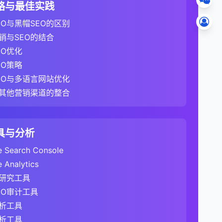
多信息并增加搜索可见性。通过正确实施结构化数
友好。
策略与最佳实践
业务竞争对手。
O优势。虽然丰富片段不直接影响排名，但它们可以显
EO价值。正确使用301重定向可以确保确保网站迁
EO与黑帽SEO的区别
使用301重定向是每个SEO专业人员必备的技能。
销与SEO的结合
EO优化
EO策略
接来源的质量。
EO与多语言网站优化
与其他营销渠道的整合
l标签指向首选版本。
比较。
的结构和组成部分，以及如何优化网站在serps中的表
具与分析
时间、互动和转化等多个因素。
rps的结构也在不断演变，SEO专业人员需要持续关
 Search Console
应用和现代网站上的行为。
 Analytics
法和指标解读。
词的排名等。
研究工具
定义和计算方法上有显著差异。GA4采用了更全面的
EO审计工具
浏览次数。这种变化反映了现代网站（特别是单页应
析工具
查看一些关键词数据。
解读GA4数据和制定有效的SEO策略至关重要。
ghts
析工具