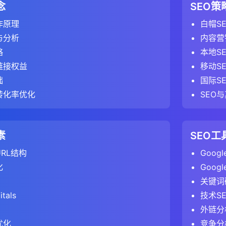
则，排除不需要审计的页面。
段是增强强搜索结果的有效方式，可以可以提高点击率、提供更
动端体验。
对SEO项目的支持和资源。
TML元标签签实现的重定向，不如不如服务器端重定向对SEO
链接到网站的唯一域名数量。
念
SEO
SEMrush、Ahrefs、BuzzSumo。
对手
：在有机搜索结果中与你竞争的网站，即使它们不是直接的
名，争取前10位的位置。
践：
映了用户对网站内容的兴趣和参与度。
有者可以为用户提供更好的搜索体验，同时同时获得潜在的SE
可以用于创建FAQ页面和回答式内容。
：
比例
：评估链接多样性。
重定向是一种重要的技术，用于在URL更改时维护用户体验和保留S
告
：
和品牌存在
决策
识别竞争对手
：
作原理
白帽S
吸引力和实用性。
al Analytics：不考虑停留时间，只考虑页面浏览次数和互动事件。
据，获取丰富片段。
搜索引擎爬虫（如Googlebot）。
RL，而不是相对URL。
词的排名变化。
改或内容合并不会对有机搜索流量产生负面影响。了解何时以及如何
follow比例
：了解链接的价值分布。
标
移动设备上的可用性问题。
sh、Ahrefs等工具的竞争对手分析功能。
的社交媒体存在和活动。
基于数据的决策更容易。
与分析
内容营
留时间超过10秒作为参与会话的标准之一。
用户代理进行全面审计。
取特色摘要。
的原因（如算法更新、内容更改、链接建设）。
析
指向有效的、可访问的页面。
容性问题，提高移动用户体验。
：
名，工具会自动识别主要的有机搜索竞争对手。
牌提及和声誉。
示数据和趋势，可以减少决策中的主观因素。
略
本地S
：
的页面，并找出原因。
和元描述，提高点击率。
有机搜索流量的页面。
tals报告
：
L指向404页面或重定向页面。
> "目标" > "路径"报告中，分析有机搜索访客的转化路径。
对手
索特定关键词的次数。
：
容在社交媒体上的表现。
有效的SEO策略和优化措施。
链接权益
移动S
用工具的域名权威性指标（如Ahrefs DR、Moz DA）评估链
cript渲染，以审计JavaScript生成的内容。
l Analytics：使用"跳出率"作为主要指标。
的排名策略。
存在，优化本地商家信息。
的排名关键词和搜索量。
e Web Vitals表现。
面和路径最有可能导致转化。
常意味着更多的潜在流量，但也意味着更高的竞争。
务关键词，识别排名靠前的网站。
突的规范标签（如A指向B，B指向A）。
础
国际S
评估具体链接页面的权威性。
以审计需要登录的页面。
"参与率"作为主要指标，不再直接提供跳出率。
略制定
果
的页面，并找出原因。
化的页面，以提高用户体验和排名。
：
频，提高在多媒体结果中的可见度。
告和目录，识别主要参与者。
转化率优化
SEO
只有一个规范标签。
分析链接来源网站与你的网站的主题相关性。
TTP头。
结果，识别竞争对手的优势和劣势。
以帮助实时监控SEO进度和效果。
析的影响：
：
转化漏斗，了解有机搜索访客在转化过程中的流失点。
搜索中排名特定关键词的难度。
的内容类型和主题。
析
识面板信息。
析链接在页面上的位置（如内容内、侧边栏、页脚）。
用rel="alternate"标签指向桌面版本，同时使用canonica
的关键词策略
用的机会和需要应对的威胁。
速识别问题并及时调整策略。
否存在安全问题。
的薄弱环节，提高转化率。
用1-100的分数表示竞争度。
，即用户需求但网站尚未覆盖的主题。
：由于定义不同，不同分析工具中的跳出率/参与率数据不能直接
出率、停留时间和页面浏览量。
s是搜索引擎用户体验的核心，也是SEO的主要战场。了解serps
标签，确保它们仍然准确。
析
：
EO策略，以超越竞争对手。
帮助展示SEO工作的价值和成果。
何安全威胁，避免网站被标记为不安全。
价值
：
素
SEO工
，开始爬行和分析网站。
度和质量。
度评估
：GA4的参与率提供了更全面的用户参与度评估，考虑了
流量和实现业务目标至关重要。随着搜索引擎算法的不断发展，se
页面，并分析原因（如内容质量、相关性、用户体验）。
手排名的关键词。
布，了解最常见的锚文本类型。
标和关键绩效指标。
技术的区别：
：
索流量带来的转化价值。
度，但更专注于排名所需的SEO努力。
，这可能需要几分钟到几小时。
鲜度和时效性。
他们的策略。
据可视化类型
面上的行为流和互动模式。
RL结构
Google
行为分析
：GA4的基于事件的模型可以更准确地捕捉用户在单页
键词的搜索量、竞争度和转化价值。
的锚文本，避免被视为操纵。
受到Google的手动操作处罚。
键词、页面和流量来源的转化价值。
括当前排名网站的权威性、内容质量和链接概况。
需要分段审计或使用更强大的工具。
显示随时间变化的数据，如有机搜索流量、排名变化等。
化
Google
方法
：从旧版分析工具迁移到GA4的网站需要调整其数据分析方
争对手的关键词覆盖范围。
样化，包括品牌词、通用词和精确匹配关键词。
并提交 reconsideration请求。
）
：
是服务器端的永久重定向，会将用户和搜索引擎都引导到新URL。
具
：比较不同类别或时间段的数据，如不同页面的流量、不同关键
：SEMrush、Ahrefs、Moz Keyword Explorer
关键词
在GA4中有限）
访客的跳出率、停留时间和页面浏览量。
析
：
的转化率和转化价值。
中的跳出率（通过参与率间接反映）与旧版分析工具中的跳出率在
定关键词的用户点击搜索结果的比例。
是建议性的，不会自动重定向用户。
显示部分与整体的关系，如流量来源分布、转化率分布等。
SEMrush、Ahrefs、SpyFu、SimilarWeb
tals
技术S
关键词加密政策，Google Analytics中直接的关键词数据有限。
页面，并分析原因。
手排名但你未排名的高价值关键词。
考虑了停留时间、互动事件和转化等多个因素，而不仅仅是页面
转化路径和内容。
题
明关键词有较高的用户兴趣。
趋势，了解链接建设的效果。
：
两个变量之间的关系，如页面速度与转化率的关系。
Ahrefs、Majestic、Moz Link Explorer
外链分
告
：
l Analytics中，可以在"获取" > "搜索控制台" > "查询"报告中
点，提供了更准确的用户参与度衡量标准。了解这些差异对于正确
站上的浏览路径和行为流。
但竞争对手未排名的关键词优势。
化漏斗的贡献。
4错误、服务器错误、重定向链等。
接增长或下降，可能表明算法更新或手动操作。
x标签告诉搜索引擎不要索引页面。
户在页面上的点击模式和注意力分布。
Screaming Frog、Google Search Console、PageSpeed Insi
优化
竞争分
数据的实施状态。