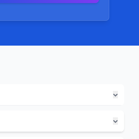
3、技术术语的滥用。套路：利用复杂的
语，使客户感觉服务高端且难以理解，从而
如何识别：要求对方用简单明了的语言解
和预期效果，如果对方回避或继续使用模
，应谨慎考虑。
帮助搜索引擎更好理解页面内容。它使用特定的标记语