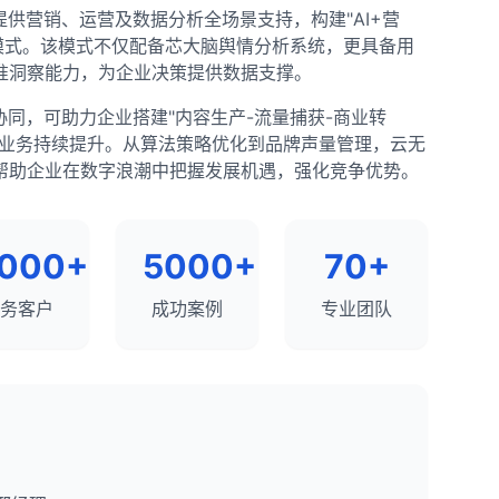
提供营销、运营及数据分析全场景支持，构建"AI+营
搜索流量、用户行为和转化的宝贵数据。虽然关键词数据有
服务模式。该模式不仅配备芯大脑舆情分析系统，更具备用
le Analytics与Google Search
准洞察能力，为企业决策提供数据支撑。
化策略。
协同，可助力企业搭建"内容生产-流量捕获-商业转
动业务持续提升。从算法策略优化到品牌声量管理，云无
帮助企业在数字浪潮中把握发展机遇，强化竞争优势。
000+
5000+
70+
有关网站在Google搜索中的表现、索引状态和技术问题的宝
务客户
成功案例
专业团队
的策略来提高网站的搜索可见度和有机流量。将GSC