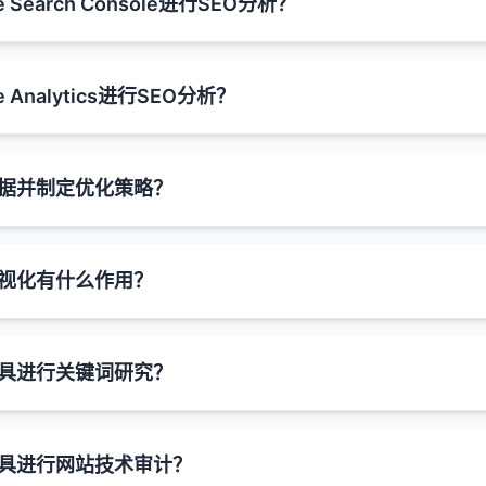
：
sal Analytics中，跳出率被定义为"单页会话"占总会话数的百分比
 Search Console进行SEO分析？
题）
：
到超越竞争对手的方法。
网站从一个域名迁移到另一个域名。
L指向相似内容，链接权益可能会分散在这些URL之间。
指用户只浏览了一个页面，且在该页面上没有触发任何其他互动
：
息的有机搜索结果，如星级评分、价格、事件信息等。
中显示问题和简短回答。
步骤：
诉搜索引擎将所有链接权益集中到首选URL。
：更改网站的URL结构或页面命名。
数据标记实现。
接在搜索结果中展开查看答案。
rch Console（GSC）是Google提供的免费工具，用于帮助
手
 Analytics进行SEO分析？
：
页会话数 / 总会话数) × 100%
多个页面的内容合并到一个页面。
oogle搜索中的可见度、搜索流量、索引状态和技术问题的宝贵
使用JSON格式。
）
：
复内容的索引，搜索引擎可以更有效地使用其爬行预算。
索结果中与你竞争的主要网站。
定实体（如人物、地点、组织等）的综合信息。
删除页面时，将其重定向到相关的替代页面。
护，通常放置在页面的head部分。
明和完成时间等信息。
earch Console进行SEO分析：
保重要内容得到优先爬行和索引。
的业务竞争对手，还包括在搜索结果中排名靠前的任何网站。
一个页面上停留时间较长但没有任何互动，仍然会被视为跳出。
索结果的右侧。
个步骤的简短描述。
S迁移
：将网站从HTTP升级到HTTPS。
alytics是一款强大的免费工具，用于跟踪和分析网站流量和用户
数据并制定优化策略？
、关键词研究工具和竞争分析工具来识别竞争对手。
显示的URL
：
默认的互动事件。
于多种渠道道，包括维基百科等。
解。通过分析Google Analytics数据，你可以了解有机搜
入到HTML元素中。
一带www和不带www的URL版本。
以帮助控制在搜索结果中显示哪个URL版本。
件（如事件跟踪、电子商务交易等）会将单页会话转换为非跳出
发布日期和阅读时间等信息。
Analytics进行SEO分析：
：将重复内容页面重定向到规范版本。
搜索点击量、展示次数、点击率（CTR）和平均排名。
索结果顶部的特殊结果，提供查询的直接答案。
景：
定义：
制定优化策略是一个系统性的过程，它涉及收集、分析和解释数
章的缩略图。
属性来提供结构化数据。
排名的关键词，特别是那些对你的业务重要的关键词。
向：
量
可视化有什么作用？
佳的页面和关键词。
个过程需要结合多种工具和数据源，以及对SEO最佳实践的深入
个简短的文本摘要、列表或表格。
d和Microdata常用。
：
名位置、搜索量和关键词难度。
S版本
：
义
：
势，了解SEO努力的效果。
置文件
：
0"，因为它位于排名第一的结果之上。
据并制定优化策略：
电话、营业时间和评分等信息。
排名良好但你尚未针对的有价值关键词。
mple.com 和 https://example.com
跳出率被重新定义为"未参与的会话"的反面。
最佳实践：
> "所有流量" > "渠道"报告中查看有机搜索流量的总体情况。
器：使用.htaccess文件
视化是将复杂的SEO数据转化为图形或图像表示的过程，以便更
：
企业吸引附近的潜在客户。
直接提供跳出率指标，而是提供"参与率"，即参与会话占总会话的
www版本
：
标（KPIs）
工具进行关键词研究？
多流量的关键词。
N-LD格式。
索与其他渠道（如直接访问、社交媒体、付费搜索）的表现。
：修改nginx.conf文件
O专业人员、营销团队和决策者更好地理解网站性能、识别趋势
询显示的结果，如"附近的咖啡店"。
指满足以下任一条件的会话：
le.com 和 example.com
示次数但低点击率的关键词，优化这些关键词的标题和元描述。
索流量的趋势，了解SEO努力的效果。
机搜索流量、新访客比例、回访访客比例。
网站的内容质量、深度和广度。
实际存在的内容。
：
图和本地企业列表。
化的作用：
超过10秒
键词机会。
：
键词排名、排名变化、排名分布。
视觉上更吸引人的搜索结果通常获得更高的点击率。
容类型（如博客、指南、视频等）。
MS系统提供重定向插件，可以轻松设置301重定向。
据准确反映页面内容。
O的基础，它涉及识别和分析用户在搜索引擎中使用的词语和短
果
：
一个转化事件
m/blog?page=1, example.com/blog?page=2 等
工具进行网站技术审计？
> "所有流量" > "来源/媒介"报告中查看来自不同搜索引擎的流量。
跳出率、平均停留时间、平均页面浏览量。
容差距，即他们没有覆盖但用户需要的主题。
：用户可以在点击前获得更多相关信息，帮助他们做出更明智的
大简化和增强关键词研究过程，提供有关搜索量、竞争度、排名
：
测试工具验证实施。
相关的图片或视频。
两个页面或屏幕浏览