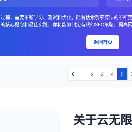
词数据更加有限，建议结合Google Search Console进行关
体验。
：
index标签、canonical标签问题、重复内容等。
键词的潜在转化价值。
的链接增长情况。
和优化机会
告诉搜索引擎索引哪个版本的页面。
层次结构数据，如网站结构、内容分类等。
Clearscope、MarketMuse、Frase
数据错误，以获取丰富片段。
手针对不同搜索意图的关键词策略。
面表现
：低价值页面消耗爬行预算、爬行深度过深等。
与业务目标的相关性。
工具
理分布数据，如来自不同地区的流量。
：Hootsuite、Buffer、Brandwatch
析
告
：
RL是解决重复内容问题和集中链接权益的重要工具。通过正确实
的过程，需要不断学习、测试和优化。随着搜索引擎算法的不断更
何覆盖信息型、导航型、商业调查型和交易型关键词。
流量的转化率和转化价值。
> "移动" > "概述"报告中，分析有机搜索流量在不同设备上的表
展示多个相关指标，提供整体性能视图。
版本，提高重要内容的排名潜力。规范URL应该是任何全面SEO
的核心概念和最佳实践，你将能够制定有效的SEO策略，提高
导航的实施状态。
国家/地区分布。
竞争分析是制定有效SEO策略的关键步骤。通过全面分析竞争对
键词密度和分布。
和关键转化页面。
的内容策略
搜索量的季节性变化。
和 tablet 设备的流量、跳出率、停留时间和转化率。
失、重复、过长或过短的标题标签。
别机会、发现差距，并制定差异化的策略来提高你的搜索可见度
导航问题，改善搜索结果展示。
的行业分布。
要关键词。
工具
，找出流失点。
划内容和营销活动。
的问题和机会。
：
环境。
、重复、过长或过短的元描述。
的网站类型（如博客、新闻网站、论坛等）。
用自然，避免过度优化。
返回首页
tudio
：免费的可视化工具，可以连接多种数据源。
词和页面的转化表现。
手的主要内容主题和子主题。
、重复、多个H1标签等问题。
面的状态。
告和仪表板
的商业智能和可视化工具。
的外链概况
内容深度和广度。
alt文本、未压缩图片、图片尺寸问题等。
误，确保AMP页面在移动搜索中正确显示。
用户寻求信息或答案。
，专注于对SEO最重要的指标。
软的商业分析工具，提供丰富的可视化选项。
H1、H2、H3等）的使用。
：
：
URL、非SEO友好URL、参数问题等。
和索引问题。
用户试图访问特定网站。
板，集中展示关键的SEO指标和趋势。
efs/Moz
：SEO工具通常包含内置的可视化功能。
读性和格式（如段落长度、列表使用、图片等）。
站与竞争对手的外链数量、质量和多样性。
手使用的内容类型（如博客、指南、视频、信息图表等）。
re Web Vitals表现。
1
2
3
4
5
用户准备购买产品或服务。
功能，分析特定用户群体的行为。
 Sheets
：基本但有效的可视化工具。
度和全面性。
机会。
容类型的表现。
性和响应式设计。
图
：用户正在研究产品或服务，可能在未来购买。
载时间长、未优化的资源、渲染阻塞资源等。
注于业务仪表板的可视化工具。
或更新的页面以进行索引。
tics与SEO的最佳实践
的链接来源
：
：
析
和内部链接结构。
面（SERPs）以确定主导的搜索意图。
ls
：LCP、FID、CLS问题。
le对重要页面的索引。
手的主要链接来源。
视化在SEO中扮演着重要角色，它可以简化复杂数据、识别趋
手内容的质量、原创性和价值。
Search Console数据进行综合分析。
布和更新日期。
词的内容与搜索意图匹配。
间
：TTFB（Time to First Byte）问题。
监控进度和效果。通过选择适当的可视化类型和工具，SEO专
：
争取的高质量链接机会。
内容结构、格式和可读性。
商务跟踪，衡量SEO的业务价值。
的过时内容。
，包括数量、质量和多样性。
SEO工作的价值。
排序
域名更改时通知Google。
的链接策略
：
：
和指标，跟踪对SEO重要的特定数据。
效性和相关性。
关于云无限
链接来源。
名和流量的平滑过渡。
手的链接建设策略。
手的内容更新频率。
：
，识别趋势和机会。
题。
布。
：
用的内容类型和链接获取方法。
键词分组，便于内容规划。
内容新鲜度和时效性。
功能，分析不同类型的有机搜索流量。
题。