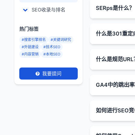
丰富片段是搜索引
帮助搜索引擎
SERps是什么？
SEO收录与排名
外信息通过结构化
获取丰富片段
丰富片段的类型：
改善搜索可见
serps是Searc
热门标签
星级评分
：
什么是301重定
支持特殊搜索
交互的主要界面，
显示产品、服
#搜索引擎排名
#关键词研究
提高转化率
：
serps的主要组成
#外链建设
#技术SEO
常见于于评
301重定向是一
#内容营销
#本地SEO
常见的结构化数据
搜索框
：用户
产品信息
：
什么是规范URL
源的新URL，浏
文章（Article
显示产品价
有机搜索结果
301重定向的作用
我要提问
有助于电子
搜索引擎算
产品（Produc
规范URL是指对于
维护用户体验
通常包含标
GA4中的跳出
食谱信息
：
评论（Review
实现，告诉搜索引
有机搜索结
保留SEO价值
显示烹饪时
事件（Event）
规范URL的作用：
可能包含准
付费搜索结果
避免重复内容
食谱（Recipe
跳出率是衡量用户
解决重复内容
如何进行SEO
广告商通过
事件信息
：
网站迁移
：在
本地企业（Local
Universal An
许多网站会
通常标有"广
显示事件日
URL规范化
：帮
FAQ（常见问
规范URL帮
基于会话的定
位于有机搜
可能包含事
SEO竞争分析是
何时使用301重定
HowTo
：用于