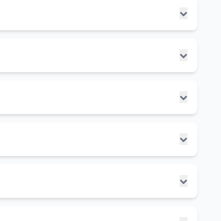
觉元素，超出了标准的标题、URL和元描述。这些额
更准确地理解页面内容。
率。
分、价格、事件信息等，提高点击率。
在搜索引擎中输入查询后显示的结果页面。serps是用户与搜索引擎
语音搜索结果等。
段可以提高搜索结果的点击率和转化率。
器返回301状态码时，它会告诉浏览器和搜索引擎该资
息。
通过在HTML头部添加rel="canonical"标签来
误页面，而是被自动引导到正确的页面。
L。
链接权益并避免重复内容问题。
同。这些差异主要源于不同的跟踪模型。
找到新网站的关键。
等信息。
ID等）。
。
O计划的过程。通过分析竞争对手，你可以发现机会、避