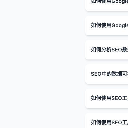
集中链接权益
在Univer
如何使用Google
丰富片段
：
FAQ（常见问
免常见错误，并找
网站迁移
：将
如果多个UR
单页会话是
结构化数据的格式
包含额外信
在搜索结果
SEO竞争分析的
规范URL告
URL结构更改
计算公式
：
通过结构化
用户可以直
JSON-LD
：
Google Sea
1. 识别主要竞争对
如何使用Google
改善索引效率
跳出率 = (单
合并页面
：将
知识面板
：
供了有关网站在G
推荐的格式，
HowTo（教程
通过减少重
确定在有机搜
特点
：
显示关于特
删除页面
：当
易于实施和维
显示步骤说
如何使用Google S
这有助于确
不仅包括直接
如果用户在
通常位于搜
可能包含每
HTTP到HTTP
Google An
Microdata
：
1. 监控搜索流量
如何分析SEO
使用搜索引擎
控制搜索结果中
页面浏览是
信息来源于
SEO性能的宝贵见
将标记直接嵌
文章信息
：
规范化URL
：统
性能报告
：
规范URL可
其他互动事
特色摘要
：
显示作者、
2. 分析关键词排名
如何使用Google 
RDFa
：
处理重复内容
分析网站的
位于有机搜
常见的重复内容场
GA4中的跳出率
分析SEO数据并
可能包含文
使用HTML
确定竞争对手
如何实施301重定
1. 分析有机搜索流
SEO中的数据
识别表现最
度和有机流量。这
通常包含一
不如JSON-l
本地企业信息
分析他们的排
HTTP与HTTP
基于事件的定
分析流量趋
获取概览
：
通过服务器配
被称为"位置
如何分析SEO数
显示地址、
找出竞争对手
http://exa
在GA4中，
实施结构化数据的
关键词分析
：
在"获取" 
Apache服务
SEO中的数据可
本地搜索结果
有助于本地
GA4不再
带www与不带
1. 确定关键绩效指
3. 评估网站内容
如何使用SEO
识别带来最
使用推荐的JSO
比较有机搜
Nginx服务器
视化可以帮助SE
针对本地查
参与会话是
www.examp
丰富片段的优势：
找出有高展
分析有机搜
流量指标
：有
分析竞争对手
只标记页面上
通过CMS插件
通常包含地
SEO中数据可视
持续时间
分页内容
：
发现新的关
分析搜索引擎
提高点击率
排名指标
：关
：
评估他们的内
许多CMSC
确保结构化数
关键词研究是SE
图片和视频结
包含至少
example.co
1. 简化复杂数据
页面分析
：
如何使用SEO
在"获取" 
参与度指标
：
确定他们的内
提供更多信息
SEO工具可以大
通过编程语言
使用相关测试
显示与查询
包含至少