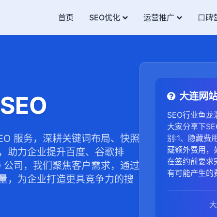
首页
SEO优化
运营推广
口碑
大连网
SEO
SEO行业鱼
大家分享下S
EO 服务，深耕关键词布局、快照
别:1、隐藏
藏额外费用，
，助力企业提升百度、谷歌排
在签约前要求
O 公司，我们聚焦客户需求，通过
有可能产生的
量，为企业打造更具竞争力的搜
和数据。套路
提升数据。如
大
词，亲自验证