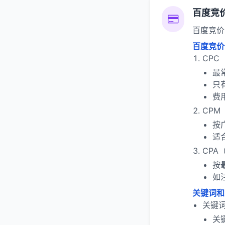
百度竞
百度竞价
百度竞价
CPC
最
只
费
CPM
按
适
CPA
按
如
关键词和
关键
关