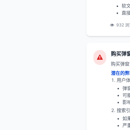
软
直
932 
购买弹
购买弹窗
潜在的弊
用户
弹
可
影
搜索
如
严