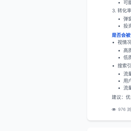
可
转化
弹
投
是否会被
视情
高
低
搜索
流
用
流
建议：优
976 