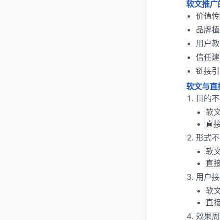
软文推广
价值传
品牌植
用户教
信任建
链接引
软文与直
目的不
软
直
形式不
软
直
用户接
软
直
效果周