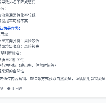
能导致排名下降或惩罚
率低：
窗流量通常转化率较低
资回报率可能不高
认为是作弊：
况而定：
质量定向弹窗：风险较低
质量垃圾弹窗：风险较高
引擎判断标准：
量质量和相关性
户行为指标（跳出率、停留时间等）
量来源的自然性
先通过内容营销、SEO等方式获取自然流量，谨慎使用弹窗流
浏览
8 回答