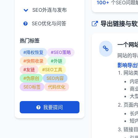
100+
个SEO问题
SEO外连与发布
SEO优化与问答
导出链接与软
热门标签
一个网
#降权恢复
#SEO策略
网站的导
#快照收录
#外链
影响导出
#友链
#SEO工具
网站
#伪原创
SEO内容
内
SEO标签
代码优化
商
大
页面
我要提问
长
短
链接