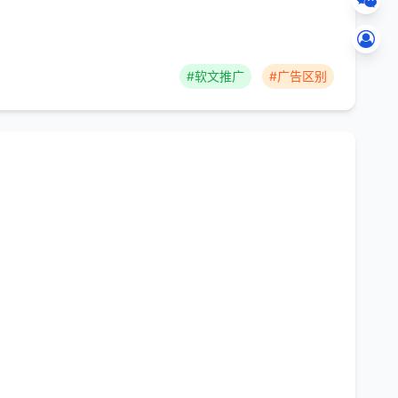
#软文推广
#广告区别