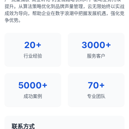
不应该被用来隐藏敏感信息，因为它不能提供真正的
录。
用
提升。从算法策略优化到品牌声量管理，云无限始终以实战
安全保护。
链接
整个页面
网站所有者可以通过Google Search Console等工
对
成效为导向，帮助企业在数字浪潮中把握发展机遇，强化竞
具查看网站的收录状态。
象
争优势。
被收录并不保证页面会在搜索结果中获得良好的排
作
名，排名还取决于许多其他因素。
阻止链接权重传递
阻止页面被索引
用
20+
3000+
总结
影
影响目标页面的排
页面不会出现在搜索结果
这四个步骤构成了搜索引擎从发现网页到使其在搜索
行业经验
服务客户
响
名
中
结果中可用的完整流程：
爬行
：发现网页的位置（URL）
<meta name="robots"
语
rel="nofollow"（在
抓取
：下载网页的内容
content="noindex">（
法
链接中）
头部）
5000+
70+
索引
：分析和存储网页内容
收录
：网页在搜索结果中可用的状态
成功案例
专业团队
如何配合使用 nofollow 和 noindex
了解这些概念对于SEO非常重要，因为它们帮助网站
在某些情况下，将nofollow和noindex结合使用可以
所有者理解搜索引擎如何处理和评估他们的网站，从
达到更好的效果：
而制定更有效的优化策略。
noindex + nofollow
：对于不希望被索引且不希
联系方式
望传递权重的页面，可以同时使用这两个标签。这