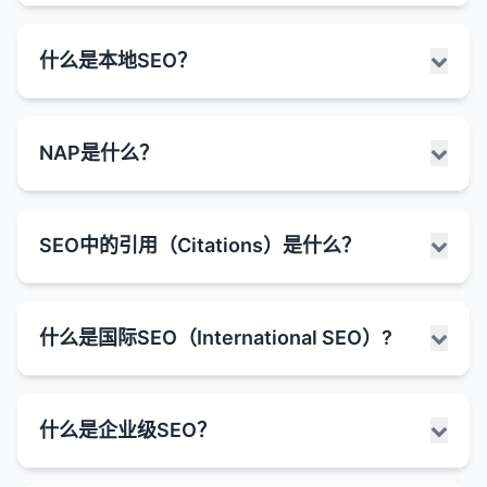
程。搜索引擎工作原理主要包括以下几个步骤：
爬行（Crawling）
：搜索引擎使用称为"爬
技术SEO是SEO的一个重要分支，专注于优化网站的
什么是本地SEO？
虫"或"蜘蛛"的自动化程序来浏览互联网，发现新的
技术方面，以确保搜索引擎能够有效地爬行、索引和
网页和内容。
理解网站内容。技术SEO不直接涉及内容创作或外链
建设，而是关注网站的基础设施和技术性能。
索引（Indexing）
：爬虫收集的信息存储在大型数
本地SEO是一种SEO策略，专注于优化本地企业的在
NAP是什么？
据库中，形成搜索引擎的索引。
技术SEO的主要方面包括：
线存在，使其在本地搜索结果中获得更好的可见性。
当用户搜索具有本地意图的关键词（如"怒江餐
排名（Ranking）
：当用户进行搜索时，搜索引擎
网站结构和导航
：确保网站有清晰的结构和逻辑导
厅"、"上海花店"等）时，搜索引擎会显示本地搜索结
的算法会从索引中提取最相关的网页，并按照其认
航，便于爬虫和用户理解。
NAP是Name（名称）、Address（地址）、Phone
果，包括地图、本地商家列表等。
为的重要性和相关性进行排序。
SEO中的引用（Citations）是什么？
number（电话号码）的缩写。在SEO，特别是本地
URL结构
：创建简洁、描述性且一致的URL。
本地SEO的主要目标是帮助本地企业吸引附近的潜在
SEO中，NAP一致性是一个非常重要的概念。
SEO的工作原理就是通过优化网站的各个方面，使搜
XML网站地图
：创建并提交XML网站地图，帮助搜
客户。对于拥有实体店面或服务特定地理区域的企业
索引擎更容易爬行和索引网站内容，并向算法证明网
NAP一致性指的是企业的名称、地址和电话号码在所
在SEO中，特别是在本地SEO中，引用（Citations）
索引擎发现和索引网站的所有重要页面。
来说，本地SEO尤为重要。
站的相关性和权威性，从而获得更好的排名。主要的
什么是国际SEO（International SEO）?
有在线平台（包括网站、社交媒体、本地目录、黄页
指的是在其他网站上提及你的企业名称、地址和电话
Robots.txt
：配置robots.txt文件，指导搜索引擎
SEO优化方面包括：
本地SEO的关键策略包括：
等）上保持完全一致。
号码（NAP）的情况。这些引用可以是带有链接的，
爬虫哪些页面可以访问，哪些页面应该忽略。
也可以是不带链接的。
技术优化
：确保网站结构合理，便于爬虫访问和理
Google我的商家（Google Business Profile）优
NAP一致性的重要性：
国际SEO是一种优化网站的策略，旨在帮助网站在多
canonical标签
：使用canonical标签解决重复内容
解。
什么是企业级SEO？
化
：创建并优化Google我的商家列表，确保信息
引用对于本地SEO非常重要，因为它们帮助搜索引擎
个国家或地区的搜索引擎结果中获得更好的排名。它
问题，指定首选版本的URL。
搜索引擎信任
：一致的NAP信息帮助搜索引擎确认
内容优化
：创建高质量、相关且有价值的内容。
准确、完整，并定期更新。
确认企业的存在和位置，从而提高本地搜索排名。
涉及针对不同语言、文化和搜索习惯的优化，以吸引
企业信息的准确性和可信度，从而提高本地搜索排
网站速度优化
：提高页面加载速度，包括图片优