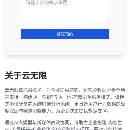
将其包含在搜索结果中。
长远来看，它们风险极高，并且与搜索引擎的发展方
息，并将其存储在大型数据库中，形成搜索引擎的索
尽管PBN可能在短期内带来排名提升，但从长远来
专门的网站地图生成工具或插件（如Yoast SEO、
源，称为爬行预算。
阻止 determined 的用户或恶意爬虫访问被
向背道而驰。搜索引擎越来越重视用户体验和内容质
引。
看，它们是高风险的策略，不符合搜索引擎的指南。
noindex的使用场景：
Google XML Sitemaps等）。
Disallow的内容。
常见的搜索引擎爬虫：
量，黑帽技术的有效性正在不断下降。
建议采用白帽SEO技术，如创建高质量内容、建立自
搜索引擎会分析页面的文本内容、关键词、元标
提交到搜索引擎
重复内容页面
：通过Google Search Console、
大小写敏感
：URL路径在robots.txt中通常是大小
然链接和优化用户体验，这是实现长期、可持续的搜
签、图片alt文本等。
Googlebot
：Google的爬虫
建议采用白帽SEO技术，专注于创建高质量内容、优
Bing Webmaster Tools等平台提交网站地图。
隐私政策、条款和条件等法律页面
写敏感的。
索排名提升的最佳方法。
化用户体验和建立自然链接，这是实现长期、可持续
页面的内容、结构和链接关系会被分析，以确定页
Bingbot
：Bing的爬虫
提交预约
定期更新
内部搜索结果页面
：当网站结构或内容发生重大变化时，应
路径匹配
：Disallow规则匹配URL的开头部分，而
的搜索排名提升的最佳策略。
面的主题和相关性。
更新网站地图。
登录后才能访问的页面
Slurp
：Yahoo的爬虫
不是完整的URL。
不是所有抓取的页面都会被索引。搜索引擎可能会
在robots.txt中引用
测试页面或开发中的页面
：在robots.txt文件中添加网
Baidu Spider
：百度的爬虫
子目录继承
：如果Disallow一个目录，其所有子目
选择不索引低质量、重复或不相关的内容。
站地图的位置，帮助搜索引擎找到它。
低质量或不重要的页面
录也会被默认Disallow。
Yandex Bot
：Yandex的爬虫
索引过程还包括确定页面的权威性和可信度，这会
虽然网站地图不是SEO成功的保证，但它是技术SEO
noindex的示例：
爬虫差异
：不同的爬虫可能对robots.txt规则有不
影响页面在搜索结果中的排名。
了解爬虫的工作原理对于SEO非常重要。通过优化网
关于云无限
的重要组成部分，可以帮助搜索引擎更有效地理解和
同的解释。
站结构、使用适当的技术标签和创建高质量内容，可
4. 收录（Inclusion）
索引网站内容，特别是对于大型或复杂的网站。
<meta name="robots" content="noindex">
测试工具
：可以使用Google Search Console的
以帮助爬虫更有效地爬行和索引网站，从而提高搜索
收录指的是网页被成功添加到搜索引擎索引中的状
云无限依托AI技术，为企业提供营销、运营及数据分析全场
robots.txt测试工具来验证robots.txt文件的有效
排名。
态。如果一个页面被收录，它就有机会在相关的搜索
景支持，构建"AI+营销"与"AI+运营"双引擎服务模式。该模
nofollow 和 noindex 的区别
性。
查询结果中显示。
式不仅配备芯大脑舆情分析系统，更具备用户行为数据的深
robots.txt是技术SEO的重要组成部分，正确配置
特
度挖掘与精准洞察能力，为企业决策提供数据支撑。
收录是索引过程的结果。只有被索引的页面才会被
nofollow
noindex
robots.txt可以帮助搜索引擎更有效地爬行网站，避
性
收录。
通过AI大模型与新媒体高效协同，可助力企业搭建"内容生
免爬行不必要的页面，从而节省爬行预算。然而，它
一个页面可能被抓取但不被索引，因此也不会被收
应
产-流量捕获-商业转化"的全链路增长闭环，驱动业务持续