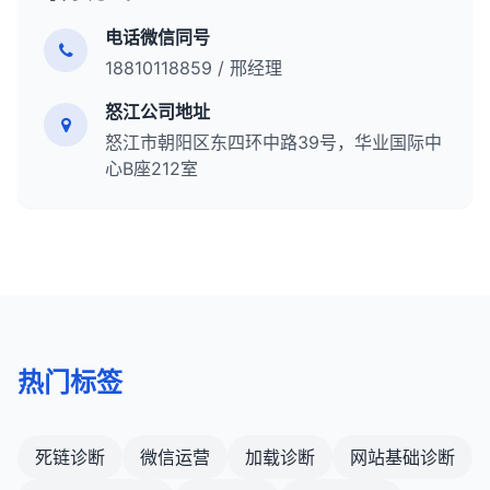
告诉搜索引擎不要索引页面，也不要跟随页面中的
电话微信同号
任何链接。
18810118859 / 邢经理
<meta name="robots" content="noindex,
怒江公司地址
怒江市朝阳区东四环中路39号，华业国际中
noindex + follow
：对于不希望被索引但希望搜索
心B座212室
引擎跟随页面中链接的页面（例如，网站管理员页
面），可以使用noindex, follow。这告诉搜索引擎
不要索引页面，但可以跟随页面中的链接。
<meta name="robots" content="noindex,
注意事项
不同的搜索引擎可能对这些标签有不同的支持和解
热门标签
释。
使用这些标签时要谨慎，错误的使用可能会影响网
站的搜索排名。
死链诊断
微信运营
加载诊断
网站基础诊断
对于重要的页面，应避免使用noindex标签。