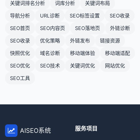
关键词排名分析
词库分析
关键词布局
对于内部链接，通常不建议使用nofollow，除非有
特殊原因。
导航分析
URL诊断
SEO标签设置
SEO收录
正确理解和使用nofollow和noindex标签是技术SEO
SEO首页
SEO内容页
SEO落地页
外链诊断
的重要组成部分，可以帮助网站所有者更好地控制搜
SEO收录
优化策略
外链发布
链接资源
索引擎如何处理他们的网站内容。
快照优化
域名诊断
移动端体验
移动端适配
SEO优化
SEO技术
关键词优化
网站优化
SEO工具
服务项目
AISEO系统